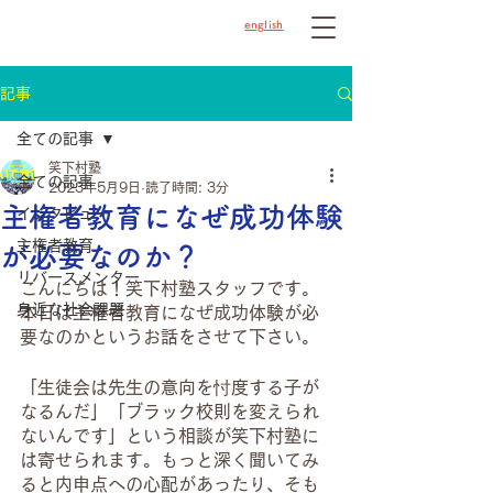
english
記事
全ての記事
笑下村塾
全ての記事
2023年5月9日
読了時間: 3分
主権者教育になぜ成功体験
インタビュー
主権者教育
が必要なのか？
リバースメンター
こんにちは！笑下村塾スタッフです。
身近な社会課題
本日は主権者教育になぜ成功体験が必
要なのかというお話をさせて下さい。
「生徒会は先生の意向を忖度する子が
なるんだ」「ブラック校則を変えられ
ないんです」という相談が笑下村塾に
は寄せられます。もっと深く聞いてみ
ると内申点への心配があったり、そも