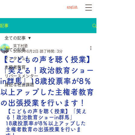
english
記事
全ての記事
笑下村塾
全ての記事
2023年6月2日
読了時間: 3分
【こどもの声を聴く授業】
インタビュー
主権者教育
「笑える！政治教育ショー
リバースメンター
in群馬」18歳投票率が8％
身近な社会課題
以上アップした主権者教育
の出張授業を行います！
【こどもの声を聴く授業】「笑え
る！政治教育ショーin群馬」
18歳投票率が8％以上アップした
主権者教育の出張授業を行いま