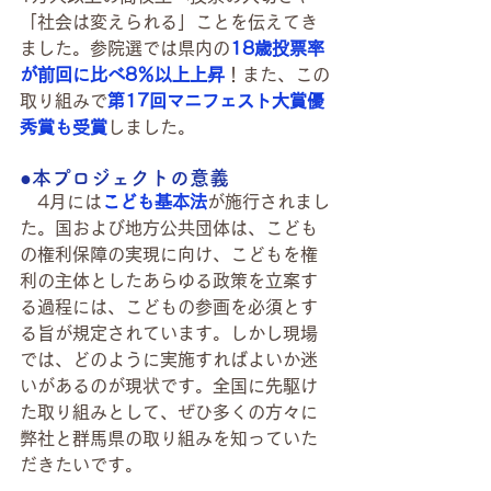
「社会は変えられる」ことを伝えてき
ました。参院選では県内の
18歳投票率
が前回に比べ8％以上上昇
！また、この
取り組みで
第17回マニフェスト大賞優
秀賞も受賞
しました。
●本プロジェクトの意義
　4月には
こども基本法
が施行されまし
た。国および地方公共団体は、こども
の権利保障の実現に向け、こどもを権
利の主体としたあらゆる政策を立案す
る過程には、こどもの参画を必須とす
る旨が規定されています。しかし現場
では、どのように実施すればよいか迷
いがあるのが現状です。全国に先駆け
た取り組みとして、ぜひ多くの方々に
弊社と群馬県の取り組みを知っていた
だきたいです。