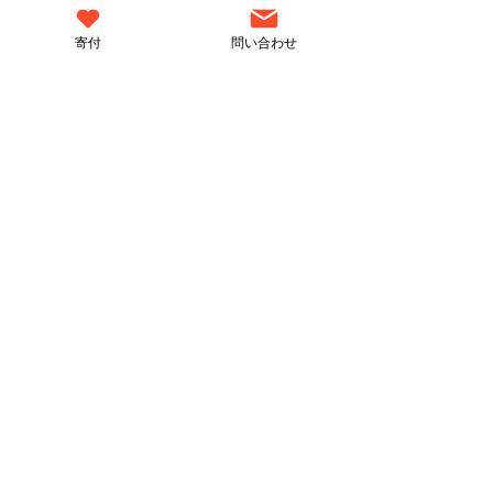
寄付
問い合わせ
たかまつ：
だって中田さんはテレビスターですも
ん。
テレビスターの経済価値の限界
と可能性
中田：
そこなんですよ。
でもテレビスターが生んでる経済価値
は、ビジネスパーソンが生んでる価値
の100分の1だったりします。それでも
尊敬されるということは、数字に表れ
ない価値がタレントにはあって、それ
は僕らがみなさんに知っていただいて
るとていう知名度が作り出しているん
です。知名度とか人気とか、そういう