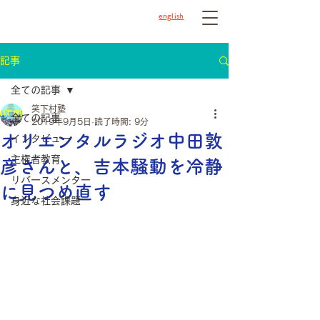
english
記事
全ての記事
笑下村塾
全ての記事
2019年9月5日
読了時間: 9分
オリエンタルラジオ中田敦
インタビュー
主権者教育
彦さんと、吉本騒動を冷静
リバースメンター
に見つめ直す
身近な社会課題