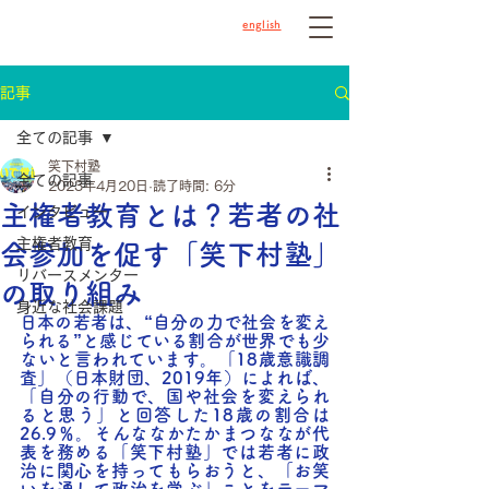
english
記事
全ての記事
笑下村塾
全ての記事
2023年4月20日
読了時間: 6分
主権者教育とは？若者の社
インタビュー
主権者教育
会参加を促す「笑下村塾」
リバースメンター
の取り組み
身近な社会課題
日本の若者は、“自分の力で社会を変え
られる”と感じている割合が世界でも少
ないと言われています。「18歳意識調
査」（日本財団、2019年）によれば、
「自分の行動で、国や社会を変えられ
ると思う」と回答した18歳の割合は
26.9％。そんななかたかまつななが代
表を務める「笑下村塾」では若者に政
治に関心を持ってもらおうと、「お笑