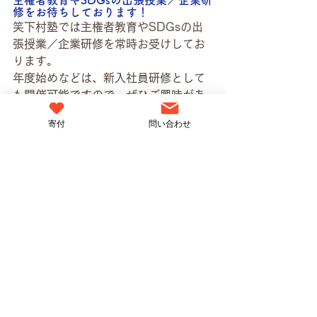
主権者教育やSDGsの出張授業／企業研
修をお待ちしております！
笑下村塾では主権者教育やSDGsの出
張授業／企業研修を常時お受けしてお
ります。
年度始めなどは、新入社員研修として
も開催可能ですので、ぜひご興味があ
る方は下記までご連絡ください
寄付
問い合わせ
infotaka7@gmail.com
小中高や大学、地方自治体、企業など
さまざまな場所での開催が可能です！
詳細はこちらから
https://www.shoukasonjuku.com/sy
okasonjyuku-lesson