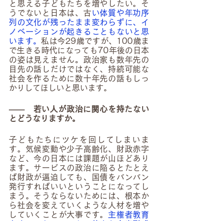
と思える子どもたちを増やしたい。そ
うでないと日本は、古
い体質や年功序
列の文化が残ったまま変わらずに、イ
ノベーションが起きることもないと思
います。
私は今29歳ですが、100歳ま
で生きる時代になっても70年後の日本
の姿は見えません。政治家も数年先の
目先の話しだけではなく、持続可能な
社会を作るために数十年先の話もしっ
かりしてほしいと思います。
――　若い人が政治に関心を持たない
とどうなりますか。
子どもたちにツケを回してしまいま
す。気候変動や少子高齢化、財政赤字
など、今の日本には課題が山ほどあり
ます。サービスの政治に陥るとたとえ
ば財政が逼迫しても、国債をバンバン
発行すればいいということになってし
まう。そうならないためには、根本か
ら社会を変えていくような人材を増や
していくことが大事です。
主権者教育