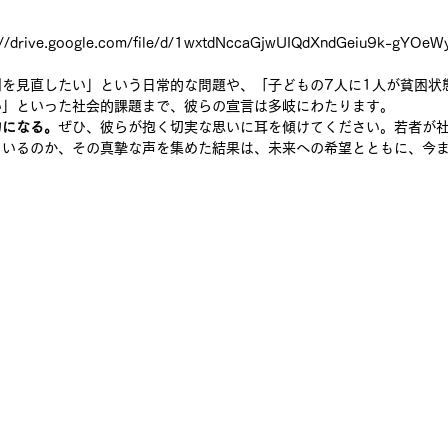
://drive.google.com/file/d/1wxtdNccaGjwUIQdXndGeiu9k-gYOeWy
則を見直したい」という日常的な問題や、「子どもの7人に1人が貧困状
い」といった社会的課題まで、彼らの宣言は多岐にわたります。
力になる。
ぜひ、彼らが抱く切実な思いに耳を傾けてください。若者が
ているのか、その真摯な声を集めた結果は、未来への希望とともに、今