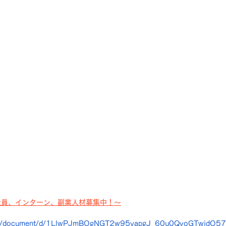
社員、インターン、副業人材募集中！～
.com/document/d/1LlwPJmBOgNGT2w95vapgJ_60u0QvoGTwjdO57