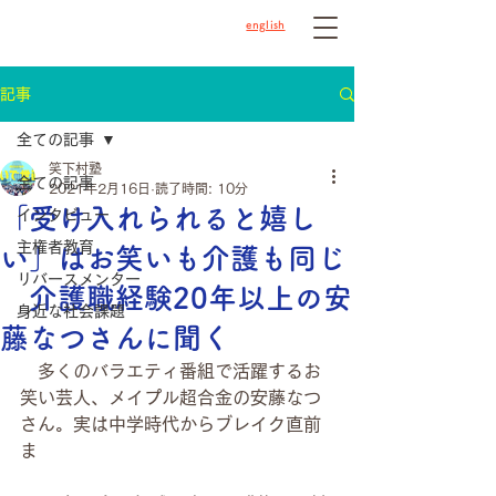
english
記事
全ての記事
笑下村塾
全ての記事
2021年2月16日
読了時間: 10分
「受け入れられると嬉し
インタビュー
主権者教育
い」はお笑いも介護も同じ
リバースメンター
介護職経験20年以上の安
身近な社会課題
藤なつさんに聞く
　多くのバラエティ番組で活躍するお
笑い芸人、メイプル超合金の安藤なつ
さん。実は中学時代からブレイク直前
ま