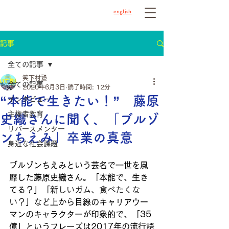
english
記事
全ての記事
笑下村塾
全ての記事
2020年6月3日
読了時間: 12分
“本能で生きたい！” 藤原
インタビュー
主権者教育
史織さんに聞く、「ブルゾ
リバースメンター
ンちえみ」卒業の真意
身近な社会課題
ブルゾンちえみという芸名で一世を風
靡した藤原史織さん。「本能で、生き
てる？」「
新しいガム、食べたくな
い？
」など上から目線のキャリアウー
マンのキャラクターが印象的で、「35
億」というフレーズは2017年の流行語