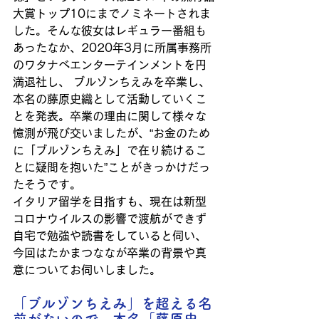
大賞トップ10にまでノミネートされま
した。そんな彼女はレギュラー番組も
あったなか、2020年3月に所属事務所
のワタナベエンターテインメントを円
満退社し、 ブルゾンちえみを卒業し、
本名の藤原史織として活動していくこ
とを発表。卒業の理由に関して様々な
憶測が飛び交いましたが、“お金のため
に「ブルゾンちえみ」で在り続けるこ
とに疑問を抱いた”ことがきっかけだっ
たそうです。
イタリア留学を目指すも、現在は新型
コロナウイルスの影響で渡航ができず
自宅で勉強や読書をしていると伺い、
今回はたかまつななが卒業の背景や真
意についてお伺いしました。
「ブルゾンちえみ」を超える名