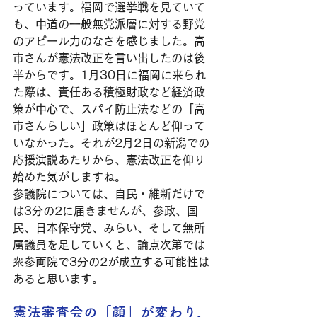
っています。福岡で選挙戦を見ていて
も、中道の一般無党派層に対する野党
のアピール力のなさを感じました。高
市さんが憲法改正を言い出したのは後
半からです。1月30日に福岡に来られ
た際は、責任ある積極財政など経済政
策が中心で、スパイ防止法などの「高
市さんらしい」政策はほとんど仰って
いなかった。それが2月2日の新潟での
応援演説あたりから、憲法改正を仰り
始めた気がしますね。
参議院については、自民・維新だけで
は3分の2に届きませんが、参政、国
民、日本保守党、みらい、そして無所
属議員を足していくと、論点次第では
衆参両院で3分の2が成立する可能性は
あると思います。
憲法審査会の「顔」が変わり、