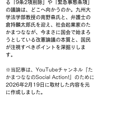
る「9条2項削除」や「緊急事態条項」
の議論は、どこへ向かうのか。九州大
学法学部教授の南野森氏と、弁護士の
倉持麟太郎氏を迎え、社会起業家のた
かまつななが、今まさに国会で始まろ
うとしている改憲論議の本質と、国民
が注視すべきポイントを深掘りしま
す。
※当記事は、YouTubeチャンネル『た
かまつななのSocial Action!』のために
2026年2月19日に取材した内容を元
に作成しました。