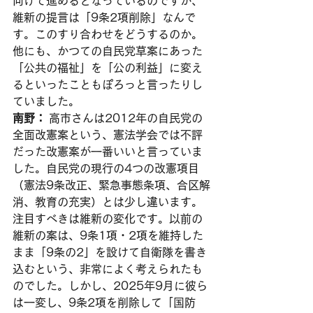
向けて進めるとなっているのですが、
維新の提言は「9条2項削除」なんで
す。このすり合わせをどうするのか。
他にも、かつての自民党草案にあった
「公共の福祉」を「公の利益」に変え
るといったこともぽろっと言ったりし
ていました。
南野：
 高市さんは2012年の自民党の
全面改憲案という、憲法学会では不評
だった改憲案が一番いいと言っていま
した。自民党の現行の4つの改憲項目
（憲法9条改正、緊急事態条項、合区解
消、教育の充実）とは少し違います。
注目すべきは維新の変化です。以前の
維新の案は、9条1項・2項を維持した
まま「9条の2」を設けて自衛隊を書き
込むという、非常によく考えられたも
のでした。しかし、2025年9月に彼ら
は一変し、9条2項を削除して「国防