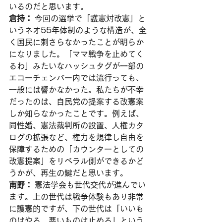
いるのだと思います。
倉持：
 今回の選挙で「護憲対改憲」と
いうネオ55年体制のような構造が、全
く国民に刺さらなかったことが明らか
になりました。「ママ戦争を止めてく
るわ」みたいなハッシュタグが一部の
エコーチェンバー内では流行っても、
一般には響かなかった。私たちが不幸
だったのは、自民党の提案する改憲案
しか知らなかったことです。例えば、
同性婚、憲法裁判所の設置、人権カタ
ログの拡張など、権力を規律し自由を
保障するための「カウンターとしての
改憲提案」をリベラル側ができるかど
うかが、再生の鍵だと思います。
南野：
 憲法学会も世代交代が進んでい
ます。上の世代は戦争体験もあり非常
に護憲的ですが、下の世代は「いいも
のはやる、悪いものは止める」という