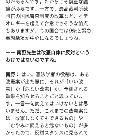
のがあるんです。だからこそ慎重な議
論が必要です。一方で、最高裁判所裁
判官の国民審査制度の改革など、イデ
オロギーを超えて合意できそうな論点
もありますが、今の国会では9条と緊急
事態条項が中心になるでしょうね。
ーー 南野先生は改憲自体に反対という
わけではないのですね。
南野：
 はい。憲法学者の役割は、ある
改憲案が出た際に、それが「いい改
憲」か「危ない改憲」か、予測される
効果を知らせることだと思っていま
す。一言一句変えてはいけないとは思
いません。ただ、これまでの改憲案に
は「改憲しなくてもできるもの」や
「むやみに変えると危ないもの」が多
かったので、反対スタンスに見られて