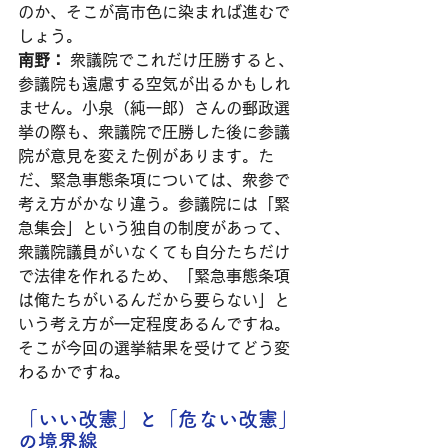
のか、そこが高市色に染まれば進むで
しょう。
南野：
 衆議院でこれだけ圧勝すると、
参議院も遠慮する空気が出るかもしれ
ません。小泉（純一郎）さんの郵政選
挙の際も、衆議院で圧勝した後に参議
院が意見を変えた例があります。た
だ、緊急事態条項については、衆参で
考え方がかなり違う。参議院には「緊
急集会」という独自の制度があって、
衆議院議員がいなくても自分たちだけ
で法律を作れるため、「緊急事態条項
は俺たちがいるんだから要らない」と
いう考え方が一定程度あるんですね。
そこが今回の選挙結果を受けてどう変
わるかですね。
「いい改憲」と「危ない改憲」
の境界線