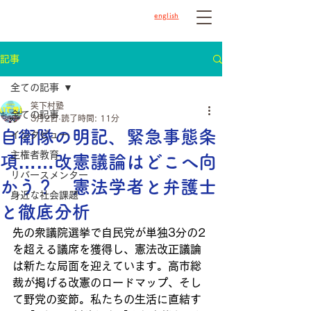
english
記事
全ての記事
笑下村塾
全ての記事
3月2日
読了時間: 11分
自衛隊の明記、緊急事態条
インタビュー
主権者教育
項……改憲議論はどこへ向
リバースメンター
かう？ 憲法学者と弁護士
身近な社会課題
と徹底分析
先の衆議院選挙で自民党が単独3分の2
を超える議席を獲得し、憲法改正議論
は新たな局面を迎えています。高市総
裁が掲げる改憲のロードマップ、そし
て野党の変節。私たちの生活に直結す