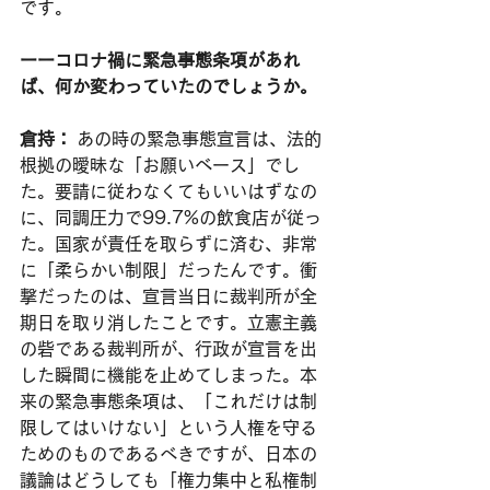
です。
ーーコロナ禍に緊急事態条項があれ
ば、何か変わっていたのでしょうか。
倉持：
 あの時の緊急事態宣言は、法的
根拠の曖昧な「お願いベース」でし
た。要請に従わなくてもいいはずなの
に、同調圧力で99.7%の飲食店が従っ
た。国家が責任を取らずに済む、非常
に「柔らかい制限」だったんです。衝
撃だったのは、宣言当日に裁判所が全
期日を取り消したことです。立憲主義
の砦である裁判所が、行政が宣言を出
した瞬間に機能を止めてしまった。本
来の緊急事態条項は、「これだけは制
限してはいけない」という人権を守る
ためのものであるべきですが、日本の
議論はどうしても「権力集中と私権制