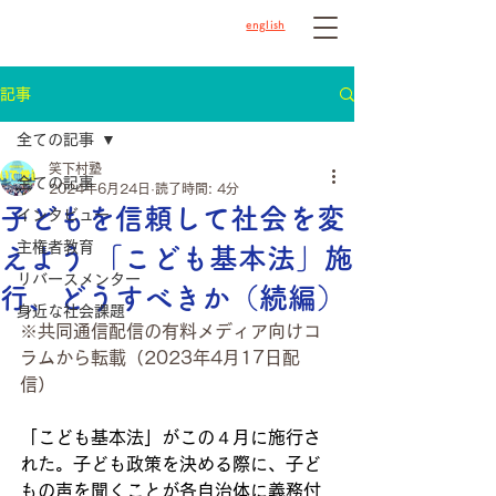
english
記事
全ての記事
笑下村塾
全ての記事
2024年6月24日
読了時間: 4分
子どもを信頼して社会を変
インタビュー
主権者教育
えよう 「こども基本法」施
リバースメンター
行、どうすべきか（続編）
身近な社会課題
※共同通信配信の有料メディア向けコ
ラムから転載（2023年4月17日配
信）
「こども基本法」がこの４月に施行さ
れた。子ども政策を決める際に、子ど
もの声を聞くことが各自治体に義務付