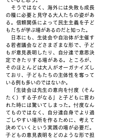
　そうではなく、海外には失敗も成長
の糧に必要と見守る大人たちの姿があ
る。信頼関係によって民主主義を子ど
もたちが学ぶ場があるのだと知った。
　日本にも、生徒会や自治体が主催す
る若者議会などさまざまな形で、子ど
もが意見表明したり、自分達で意思決
定できたりする場がある。ところが、
そのほとんどは大人がオーガナイズし
ており、子どもたちの主体性を奪って
いる例も多いのではないか。
　「生徒会は先生の意向を忖度（そん
たく）する子がなる」と子どもに言わ
れた時には驚いてしまった。忖度なん
てものではなく、自分達自身でより過
ごしやすい場所を作るために、考えて
決めていくという実践の場が必要だ。
子どもの意見表明をどのような形で担