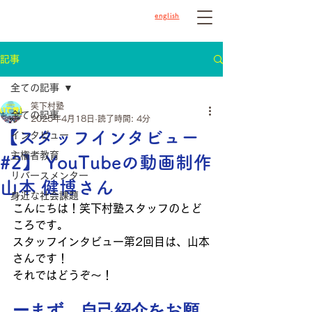
english
記事
全ての記事
笑下村塾
全ての記事
2025年4月18日
読了時間: 4分
【スタッフインタビュー
インタビュー
主権者教育
#2】 YouTubeの動画制作
リバースメンター
山本 健博さん
身近な社会課題
こんにちは！笑下村塾スタッフのとど
ころです。
スタッフインタビュー第2回目は、山本
さんです！
それではどうぞ〜！
ーまず、自己紹介をお願