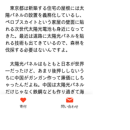
　東京都は新築する住宅の屋根には太
陽パネルの設置を義務化しているし、
ペロブスカイトという家屋の壁面に貼
れる次世代太陽光電池も身近になって
きた。最近は道路に太陽光パネルを貼
れる技術も出てきているので、森林を
伐採する必要はないんですよ。
　太陽光パネルはもともと日本が世界
一だったけど、あまり後押ししないう
ちに中国がガンガン作って廉価にしち
ゃったんだよね。中国は太陽光パネル
だけじゃなく鉄鋼なども作り過ぎて海
外に安い値段で攻勢をかけているた
め、今国際社会の中で規制を掛ける動
寄付
問い合わせ
きが出ています。
　例えばEUは、中国の鉄鋼に炭素税を