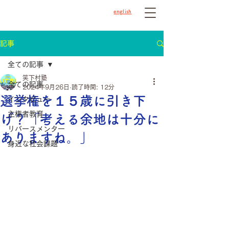
english
記事
全ての記事
笑下村塾
全ての記事
2024年9月26日
読了時間: 12分
選挙権を１５歳に引き下
インタビュー
主権者教育
げ？「考える余地は十分に
リバースメンター
ありますね。」
身近な社会課題