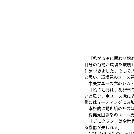
　「私が政治に関わり始め
自分の行動が環境を破壊
に気づきました。そして
と思い、環境党のユース
　中央党ユース党のレカ・
　「私の地元は、犯罪率
いと思い、全ユース党に
後にはミーティングに参
　本格的に動き始めたのは
　穏健党国際部のユース
　「デモクラシーは全世
る機能が失われる」
　10代から政治のキャ