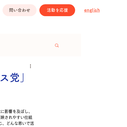
english
問い合わせ
活動を応援
ス党」
党に影響を及ぼし、
反映されやすい仕組
じ、どんな思いで活