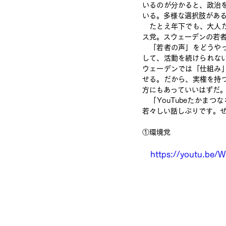
いるのが分かると、政治を身
いる。多様な選択肢があ
　たとえ年下でも、大人
ス党。スウェーデンの若
　「若者の声」をどうや
して、活動を続けられな
ウェーデンでは「仕組み
せる。だから、実権を持
方にもあっていいはずだ
　「YouTubeたかま
若々しい話しぶりです。
①環境党
　https://youtu.b