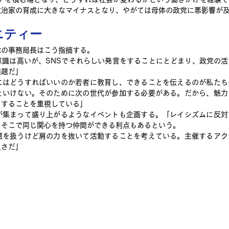
政治家の育成に大きなマイナスとなり、やがては母体の政党に悪影響が
ニティー
党の事務局長はこう指摘する。
意識は高いが、SNSでそれらしい発言をすることにとどまり、政党の
課題だ」
にはどうすればいいのか若者に教育し、できることを伝えるのが私たち
といけない。そのために次の世代が参加する必要がある。だから、魅力
りすることを重視している」
が集まって盛り上がるようなイベントも企画する。「レイシズムに反対
、そこで同じ関心を持つ仲間ができる利点もあるという。
題を扱うけど肩の力を抜いて活動することを考えている。主催するアク
良さだ」