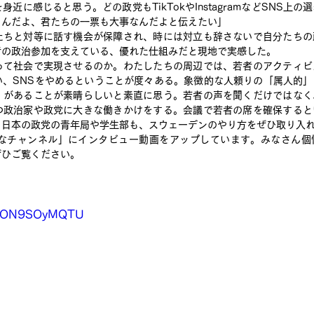
近に感じると思う。どの政党もTikTokやInstagramなどSNS上
るんだよ、君たちの一票も大事なんだよと伝えたい」
たちと対等に話す機会が保障され、時には対立も辞さないで自分たちの
者の政治参加を支えている、優れた仕組みだと現地で実感した。
って社会で実現させるのか。わたしたちの周辺では、若者のアクティビ
い、SNSをやめるということが度々ある。象徴的な人頼りの「属人的
」があることが素晴らしいと素直に思う。若者の声を聞くだけではなく
つ政治家や政党に大きな働きかけをする。会議で若者の席を確保すると
。日本の政党の青年局や学生部も、スウェーデンのやり方をぜひ取り入
つななチャンネル」にインタビュー動画をアップしています。みなさん
ぜひご覧ください。
e/WON9SOyMQTU