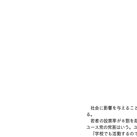
　社会に影響を与えるこ
る。
　若者の投票率が８割を
ユース党の党首はいう。
　「学校でも活動するの