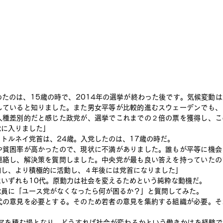
たのは、15歳の時で、2014年の選挙が終わった後です。気候変動
していると知りました。また男女平等が比較的進むスウェーデンでも、
人種差別的だと感じた政党が、選挙でこれまでの２倍の票を獲得し、こ
党に入りました」
トルネイ党首は、24歳。入党したのは、17歳の時だ。
や貧困率が高かったので、現状に不満がありました。誰もが平等に機会
連絡し、解決策を質問しました。中央党が最も良い答えを持っていたの
加し、より積極的に活動し、４年後には党首になりました」
いずれも10代。原動力は社会を変えるためという純粋な動機だ。
党員に「ユース党がなくなったら何が困るか？」と質問してみた。
代の意見を必要とする。そのため若者の意見を集約する組織が必要。そ
リアを積む場となり、どうすれば社会が変わるかという働きかけを経験