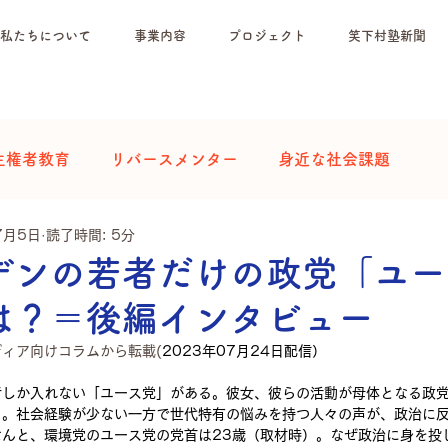
私たちについて
事業内容
プロジェクト
笑下村塾新聞
主権者教育
リバースメンター
身近な社会課題
7月5日
読了時間: 5分
デンの若者だけの政党「ユー
は？＝後編インタビュー
ィア向けコラムから転載(
2023年07月24日配信）
者しか入れない「ユース党」がある。彼女、彼らの活動が母体となる政
る。社会経験が少ない一方で世代特有の悩みを持つ人々の声が、政治に
なんと、環境党のユース党の党首は23歳（取材時）。なぜ政治に身を投