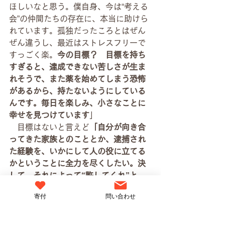
ほしいなと思う。僕自身、今は“考える
会”の仲間たちの存在に、本当に助けら
れています。孤独だったころとはぜん
ぜん違うし、最近はストレスフリーで
すっごく楽。
今の目標？　目標を持ち
すぎると、達成できない苦しさが生ま
れそうで、また薬を始めてしまう恐怖
があるから、持たないようにしている
んです。毎日を楽しみ、小さなことに
幸せを見つけています
」
　目標はないと言えど
「自分が向き合
ってきた家族とのこととか、逮捕され
た経験を、いかにして人の役に立てる
かということに全力を尽くしたい。決
して、それによって“許してくれ”と
か“俺はこういうことをしてるんだ”っ
寄付
問い合わせ
てアピールしているわけではないよ。
でも、今の自分が最大限にできること
は、これかなって」
と語る。