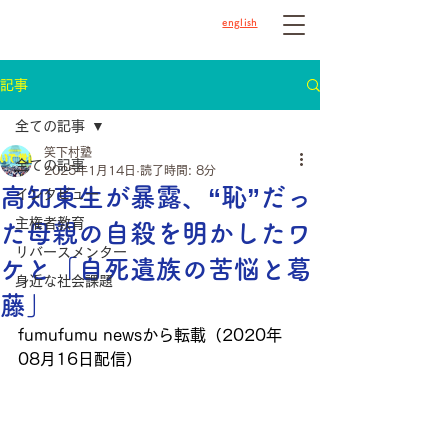
english
記事
全ての記事
笑下村塾
全ての記事
2025年1月14日
読了時間: 8分
高知東生が暴露、“恥”だっ
インタビュー
主権者教育
た母親の自殺を明かしたワ
リバースメンター
ケと「自死遺族の苦悩と葛
身近な社会課題
藤」
fumufumu newsから転載
（2020年
08月16日配信）