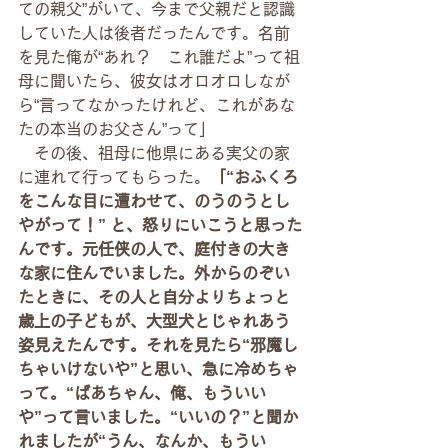
ての親父”がいて、今まで父親だと認識
していた人は後者だったんです。名前
を見た俺が“あれ？　これ誰だよ”って祖
母に聞いたら、彼女はオロオロしなが
ら“言ってなかったけれど、これがあな
たの本当のお父さん”って」
　その後、祖母に他県にある実父の家
に連れて行ってもらった。
「“おふくろ
をこんな目に遭わせて、のうのうとし
やがって！” と、怒りにいこうと思った
んです。元任侠の人で、庭付きの大き
な家に住んでいました。外からのぞい
たときに、その人と自分よりちょっと
歳上の子どもが、大型犬とじゃれあう
姿見えたんです。それを見たら“邪魔し
ちゃいけないや”と思い、急に冷めちゃ
って。“ばあちゃん、俺、もういい
や”って言いました。“いいの？”と聞か
れましたが“うん、なんか、もうい