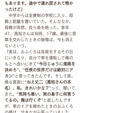
もあります。途中で連れ戻されて怖か
ったけど」
中学からは全寮制の学校に入り、母
親と距離を置いていた。そんななか、
母親が突然、自ら命を絶った。享年
41、高知さんは当時、17歳。最後に言
葉を交わしたときの後悔は、今も消え
ないという。
「実は、おふくろは自殺をするその日
にいきなり、自分で車を運転して俺の
もとへ会いにきて
“今日じゅうに進路を
決めろ”、“任侠の世界だけは絶対にア
カン”
と言ってきたんです。そして夜、
帰る直前に
“ねえ丈二（高知さんの本
名）、私、きれいかな？”
って、聞いて
きた。
“気持ち悪い、実の息子に何言う
てるの。俺は行くぞ”
と返したんです
が、車のドアを締めたときのおふくろ
の顔は、泣きながら笑っていました。