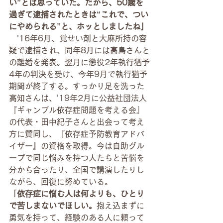
い”とは思っていた。だから、50歳を
過ぎて逮捕されたときは“これで、つい
にやめられる”と、ホッとしましたね」
　'16年6月、覚せい剤と大麻所持の容
疑で逮捕され、同年8月には高島さんと
の離婚を発表。翌月に懲役2年執行猶予
4年の判決を受け、今年9月で執行猶予
期間が終了する。すっかり足を洗った
高知さんは、'19年2月に公益社団法人
『ギャンブル依存症問題を考える会』
の代表・田中紀子さんと出会って考え
方に賛同し、『依存症予防教育アドバ
イザー』の資格を取得。今は自助グル
ープで同じ悩みを持つ人たちと苦悩を
分かち合ったり、全国で講演したりし
ながら、回復に努めている。
「
依存症に悩む人は何よりも、ひとり
で苦しまないでほしい。
抱え込まずに
勇気を持って、経験のある人に頼って