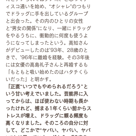
ィスコ通いを始め、“オシャレ”のつもり
でドラッグに手を出しているグループ
と出会った。その内のひとりの女性
と“男女の関係”になり、一緒にドラッグ
をやるうちに、衝動的に何度も使うよ
うになってしまったという。高知さん
がデビューしたのは'93年、28歳のと
きで、'96年に離婚を経験。その3年後
には女優の高島礼子さんと再婚するも
「もともと吸い始めたのはハタチくら
いだった」と明かす。
「正直“いつでもやめられるだろう”と
いう甘い考えでいました。芸能界に入
ってからは、ほぼ使わない時期も長か
ったけれど、捕まる1年くらい前からス
トレスが増え、ドラッグに頼る頻度も
高くなりました。そのころの自分に対
して、どこかで“ヤバい、ヤバい、ヤバ