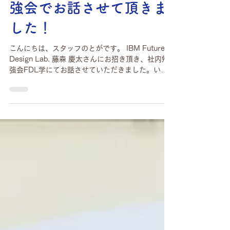
たかまつなながIBM
Future Design Lab.の勉
強会でお話させて頂きま
した！
こんにちは、スタッフのとがです。 IBM Future
Design Lab. 藤森 慶太さんにお招き頂き、社内勉
強会FDL学にてお話させていただきました。いく
つかたかま つが頂いた質問やお話したことををこ
ちらにまとめました。 内発的モチベーションをど
う保つか？ 内発的モチベーションとは、自分自
身から生まれる動機であり、人に言われてやる外
発的モチベーションとは対照的です。内発的モチ
ベーションをどうやって維持しているかという質
問に対し、たかまつは「誰もやらないからこそ自
分がやる」という使命感を抱いて取り組んでいる
と答えました。 さらに、たかまつは勇気を持って
声を上げた人々と連帯し、社会の不正や問題に対