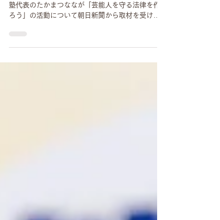
代表たかまつが「芸能人
を守る法律を作ろう」の
活動について朝日新聞に
取材されました。
こんにちは。スタッフのウダガワです。 今日は弊
塾代表のたかまつななが「芸能人を守る法律を作
ろう」の活動について朝日新聞から取材を受け、
記事になったことについて報告させていただきま
す。 公開されております記事のリンクはこちらに
なります。
https://www.asahi.com/articles/ASS5432QXS
54PIHB01PM.html?iref=pc_ss_date_article た
かまつ自身の芸能活動でのハラスメント経験も踏
まえて、業界の構造的な問題を「芸能人を守る法
律」を作ることで変えていこうという想いが記事
になっております。 多くの皆様にご署名やアンケ
ート調査のご協力をいただいたことで、今回の記
事など社会から関心を集めることができ、少しず