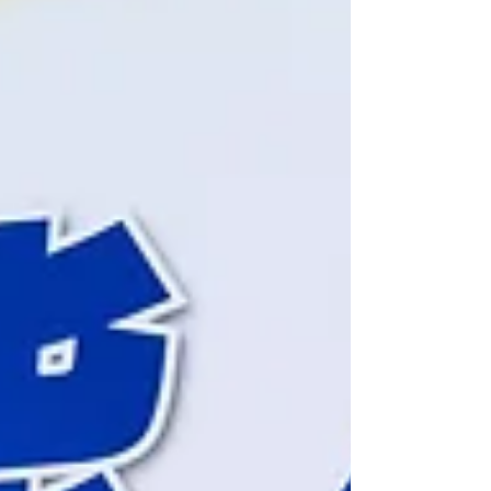
して積極的に声を上げることを重要視していま
す。たかまつの一つの活動例が、「 繰り返される
性被害と人権侵害 #芸能人を守る法律を作ろう」
というキャンペーンです。自身も芸能界でのセク
ハラやパワハラの経験があり、そうした問題に対
して「おかしいことには立ち向かう」という強い
信念を持っています。こうした活動を通じて、た
かまつは内発的モチベーションを保つよう頑