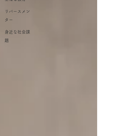
リバースメン
ター
身近な社会課
題