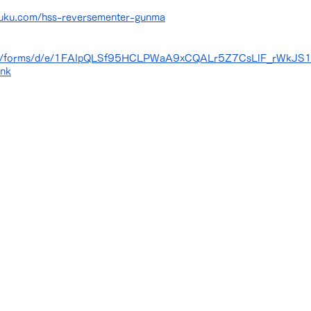
juku.com/hss-reversementer-gunma
.com/forms/d/e/1FAIpQLSf95HCLPWaA9xCQALr5Z7CsLlF_rWkJ
ink