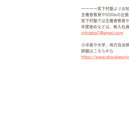
ーーーー笑下村塾よりお
主権者教育やSDGsの出
笑下村塾では主権者教育や
年度始めなどは、新入社
infotaka7@gmail.com
小中高や大学、地方自治
詳細はこちらから
https://www.shoukasonj