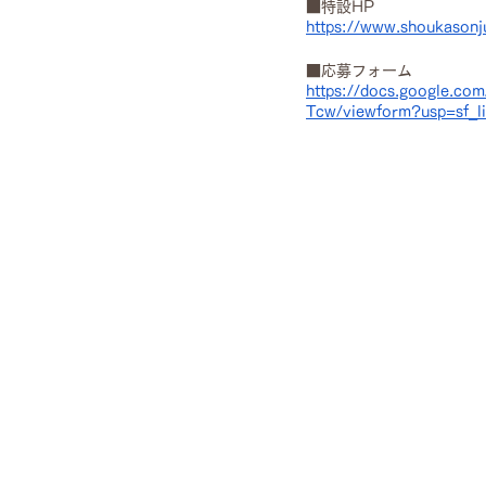
■特設HP
https://www.shoukason
■応募フォーム
https://docs.google
Tcw/viewform?usp=sf_l