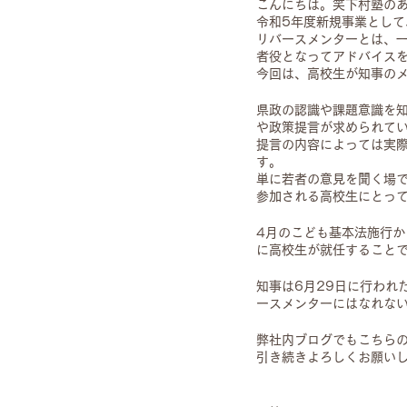
こんにちは。笑下村塾の
令和5年度新規事業とし
リバースメンターとは、
者役となってアドバイス
今回は、高校生が知事の
県政の認識や課題意識を
や政策提言が求められて
提言の内容によっては実
す。
単に若者の意見を聞く場
参加される高校生にとっ
4月のこども基本法施行
に高校生が就任すること
知事は6月29日に行われ
ースメンターにはなれな
弊社内ブログでもこちら
引き続きよろしくお願い