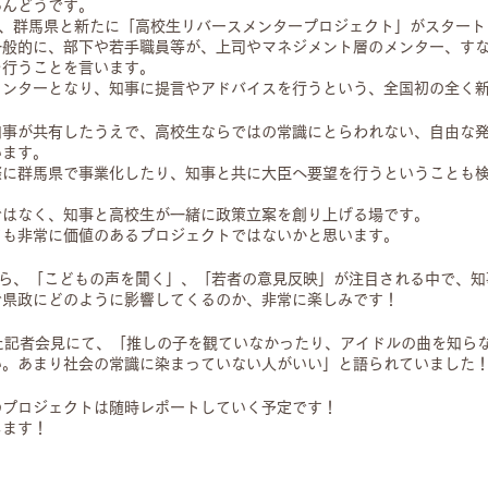
あんどうです。
て、群馬県と新たに「高校生リバースメンタープロジェクト」がスタート
一般的に、部下や若手職員等が、上司やマネジメント層のメンター、す
を行うことを言います。
メンターとなり、知事に提言やアドバイスを行うという、全国初の全く
知事が共有したうえで、高校生ならではの常識にとらわれない、自由な
います。
際に群馬県で事業化したり、知事と共に大臣へ要望を行うということも
ではなく、知事と高校生が一緒に政策立案を創り上げる場です。
ても非常に価値のあるプロジェクトではないかと思います。
から、「こどもの声を聞く」、「若者の意見反映」が注目される中で、知
で県政にどのように影響してくるのか、非常に楽しみです！
た記者会見にて、「推しの子を観ていなかったり、アイドルの曲を知ら
い。あまり社会の常識に染まっていない人がいい」と語られていました
のプロジェクトは随時レポートしていく予定です！
します！