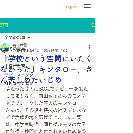
english
記事
全ての記事
笑下村塾
全ての記事
2021年10月15日
読了時間: 16分
「学校という空間にいたく
インタビュー
主権者教育
なかった」キンタロー。さ
リバースメンター
ん苦しめたいじめ
身近な社会課題
夢だった芸人に30歳でデビューを果た
してまもなく、前田敦子さんのモノマ
ネでブレークした芸人のキンタロー。
さんは、その後も特技の社交ダンスな
どで活躍の場を広げてきました。実
は、中学生時代、同じグループの女子
に無視・仲間外れにされるいじめを受