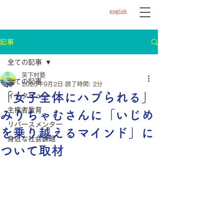
english
記事
全ての記事
笑下村塾
全ての記事
2023年9月2日
読了時間: 2分
「女子全体にハブられる」
インタビュー
主権者教育
みりちゃむさんに「いじめ
リバースメンター
を乗り越えるマインド」に
身近な社会課題
ついて取材