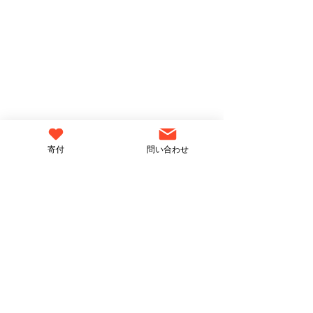
寄付
問い合わせ
News Letter
最新情報をお届けします
日本共産党ってどんな政
自衛隊の明記、