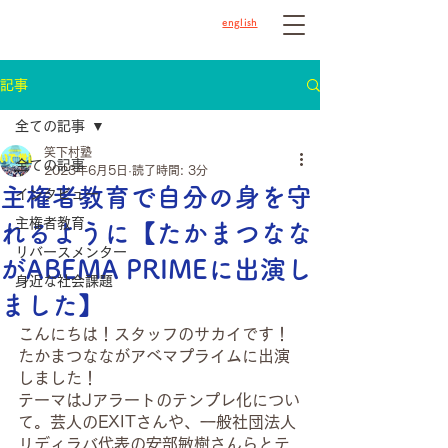
english
記事
全ての記事
笑下村塾
全ての記事
2023年6月5日
読了時間: 3分
主権者教育で自分の身を守
インタビュー
主権者教育
れるように【たかまつなな
リバースメンター
がABEMA PRIMEに出演し
身近な社会課題
ました】
こんにちは！スタッフのサカイです！
たかまつなながアベマプライムに出演
しました！
テーマはJアラートのテンプレ化につい
て。芸人のEXITさんや、一般社団法人
リディラバ代表の安部敏樹さんらとテ