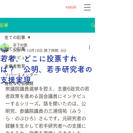
english
記事
全ての記事
笑下村塾
全ての記事
2021年10月18日
読了時間: 9分
若者、どこに投票すれ
インタビュー
主権者教育
ば？ 公明、若手研究者の
リバースメンター
支援実現
身近な社会課題
衆議院議員選挙を控え、主要6政党の若
者政策を進める国会議員にインタビュ
ーするシリーズ。話を聞いたのは、公
明党、参議院議員の三浦信祐（みう
ら・のぶひろ）さんです。元研究者の
経験を生かして若手研究者への支援に