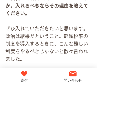
か。入れるべきならその理由を教えて
ください。
ぜひ入れていただきたいと思います。
政治は結果だということ。軽減税率の
制度を導入するときに、こんな難しい
制度をやるべきじゃないと散々言われ
ました。
だけど、コロナで巣ごもり消費になっ
寄付
問い合わせ
たときに、食料品やテイクアウトを8％
にしていたことで生活が守られたとい
う声を公明党の支持者ではない人から
もたくさん言われました。庶民の財布
の1円単位まで考えていないとできない
ことだと過分な評価をしてくださった
方もいます。皆さんがこれで守られた
ということを重ねていくのが公明党の