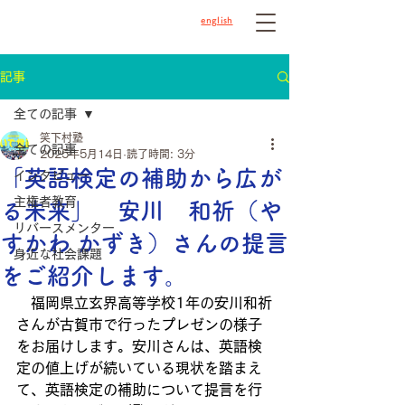
english
記事
全ての記事
笑下村塾
全ての記事
2025年5月14日
読了時間: 3分
「英語検定の補助から広が
インタビュー
主権者教育
る未来」 安川 和祈（や
リバースメンター
すかわ かずき）さんの提言
身近な社会課題
をご紹介します。
　福岡県立玄界高等学校1年の安川和祈
さんが古賀市で行ったプレゼンの様子
をお届けします。安川さんは、英語検
定の値上げが続いている現状を踏まえ
て、英語検定の補助について提言を行