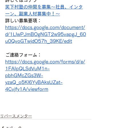
笑下村塾の仲間を募集～社員、インタ
ーン、副業人材募集中！～
詳しい募集要項：
https://docs.google.com/document/
d/1LlwPJmBOgNGT2w95vapgJ_60
u0QvoGTwjdO57h_39KE/edit
ご連絡フォーム：
https://docs.google.com/forms/d/e/
1FAIpQLSdVuM1n-
pbhGMcZGs3W-
yzaQ_o5Kl6YyBAksUZat-
4Cvjfy1A/viewform
リバースメンター