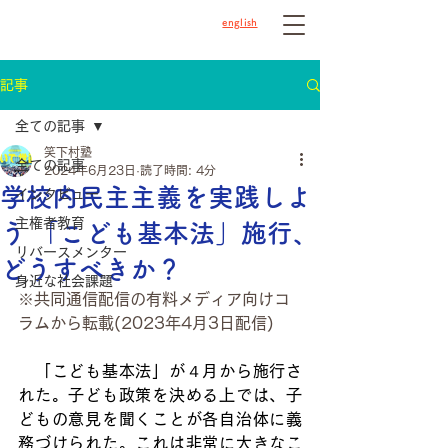
english
記事
全ての記事
笑下村塾
全ての記事
2024年6月23日
読了時間: 4分
学校内民主主義を実践しよ
インタビュー
主権者教育
う 「こども基本法」施行、
リバースメンター
どうすべきか？
身近な社会課題
※共同通信配信の有料メディア向けコ
ラムから転載(2023年4月3日配信)
　「こども基本法」が４月から施行さ
れた。子ども政策を決める上では、子
どもの意見を聞くことが各自治体に義
務づけられた。これは非常に大きなこ