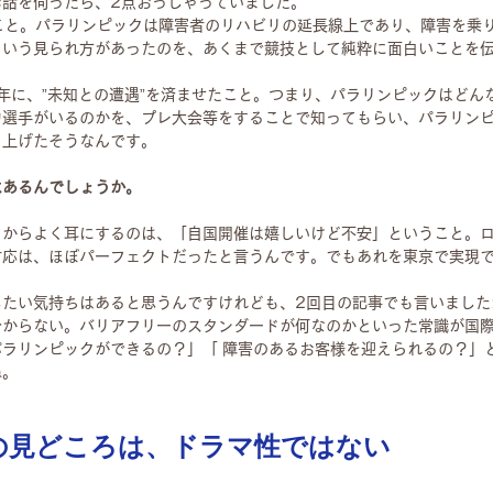
お話を伺ったら、2点おっしゃっていました。
こと。パラリンピックは障害者のリハビリの延長線上であり、障害を乗
という見られ方があったのを、あくまで競技として純粋に面白いことを
1年に、”未知との遭遇”を済ませたこと。つまり、パラリンピックはどん
力選手がいるのかを、プレ大会等をすることで知ってもらい、パラリン
り上げたそうなんです。
はあるんでしょうか。
々からよく耳にするのは、「自国開催は嬉しいけど不安」ということ。
対応は、ほぼパーフェクトだったと言うんです。でもあれを東京で実現
したい気持ちはあると思うんですけれども、2回目の記事でも言いました
分からない。バリアフリーのスタンダードが何なのかといった常識が国
ラリンピックができるの？」「 障害のあるお客様を迎えられるの？」
ね。
の見どころは、ドラマ性ではない