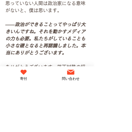
思っていない人間は政治家になる意味
がないと、僕は思います。
――政治ができることってやっぱり大
きいんですね。それを動かすメディア
の力も必要。私たちがしていることも
小さな礎となると再認識しました。本
当にありがとうございます。
ありがとうございます。笑下村塾の授
業、僕も受けてみたいな。頑張ってく
寄付
問い合わせ
ださい。
――ぜひぜひ！そして、乙武さん、選
挙出てくださいよ。
だから、無理だって(笑)。今は「５人
と不倫した人」だって言われるんだか
ら。「五体不満足」の人じゃなくて。