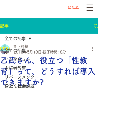
english
記事
全ての記事
笑下村塾
全ての記事
2019年5月13日
読了時間: 8分
乙武さん、役立つ「性教
インタビュー
主権者教育
育」って、どうすれば導入
リバースメンター
できますか?
身近な社会課題