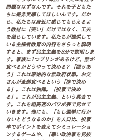
問題なはずなんです。それを子どもた
ちに是非実感してほしいんです。だか
ら、私たちは身近に感じてもらえるよ
う教材に「笑い」だけではなく、工夫
を凝らしています。私たちが提供して
いる主権者教育の内容をさらっと説明
すると、まず民主主義を3分で説明しま
す。家族に1つプリンがあるけど、誰が
食べるかどうやって決める? 「殴りあ
う」これは原始的な無政府状態。お父
さんが全部食べるという「掟で決め
る」。これは独裁。「投票で決め
る」。これが民主主義、という具合で
す。これを超高速のパワポ芸で見せて
いきます。他にも、「もし選挙に行か
ないとどうなるのか」を人口比、投票
率でポイントを変えてシミュレーショ
ンするゲームや、「悪い政治家を見抜