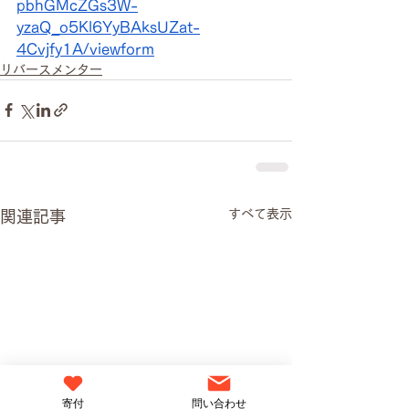
pbhGMcZGs3W-
yzaQ_o5Kl6YyBAksUZat-
4Cvjfy1A/viewform
リバースメンター
すべて表示
関連記事
寄付
問い合わせ