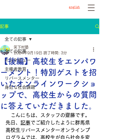
english
記事
全ての記事
笑下村塾
全ての記事
2024年9月19日
読了時間: 3分
【後編】高校生をエンパワ
インタビュー
主権者教育
ーメント！特別ゲストを招
リバースメンター
いたオンラインワークショ
身近な社会課題
ップで、高校生からの質問
に答えていただきました。
　こんにちは、スタッフの齋藤です。
先日、
記事
でご紹介したように群馬県
高校生リバースメンターオンラインプ
ログラムでは、高校生が自ら社会を変