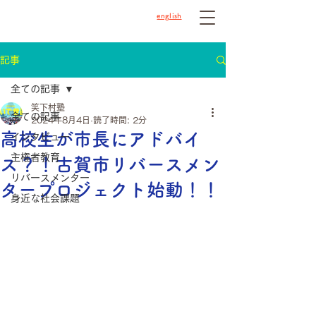
english
記事
全ての記事
笑下村塾
全ての記事
2024年8月4日
読了時間: 2分
高校生が市長にアドバイ
インタビュー
主権者教育
ス？！古賀市リバースメン
リバースメンター
タープロジェクト始動！！
身近な社会課題