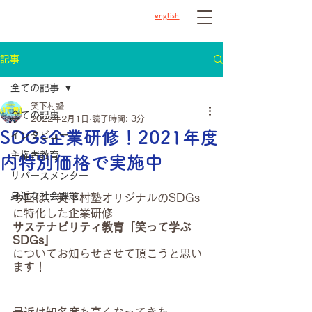
english
記事
全ての記事
笑下村塾
全ての記事
2022年2月1日
読了時間: 3分
SDGs企業研修！2021年度
インタビュー
主権者教育
内特別価格で実施中
リバースメンター
身近な社会課題
今回は、笑下村塾オリジナルのSDGs
に特化した企業研修
サステナビリティ教育「笑って学ぶ
SDGs」
についてお知らせさせて頂こうと思い
ます！