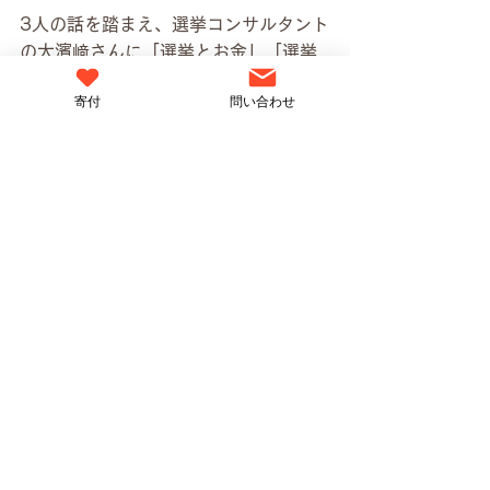
3人の話を踏まえ、選挙コンサルタント
の大濱﨑さんに「選挙とお金」「選挙
と時間」について聞いてみました。
寄付
問い合わせ
選挙コンサルタントの大濱﨑卓真さん
大濱﨑卓真（おおはまざき・たくま）
選挙コンサルタント。不偏不党の選挙
コンサルタントとして衆参国政選挙や
首長・地方議会議員選挙をはじめ、日
本全国の選挙に政党党派問わず関わ