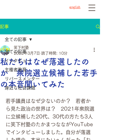
english
記事
全ての記事
笑下村塾
全ての記事
2022年3月7日
読了時間: 10分
私たちはなぜ落選したの
インタビュー
主権者教育
か 衆院選立候補した若手
リバースメンター
の本音聞いてみた
身近な社会課題
若手議員はなぜ少ないのか？　若者か
ら見た政治の世界は？　2021年衆院選
に立候補した20代、30代の方たち3人
に笑下村塾のたかまつなながYouTube
でインタビューしました。自分が落選