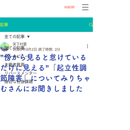
english
記事
全ての記事
笑下村塾
全ての記事
2023年9月2日
読了時間: 2分
”傍から見ると怠けている
インタビュー
主権者教育
だけに見える”「起立性調
リバースメンター
節障害」についてみりちゃ
身近な社会課題
むさんにお聞きしました