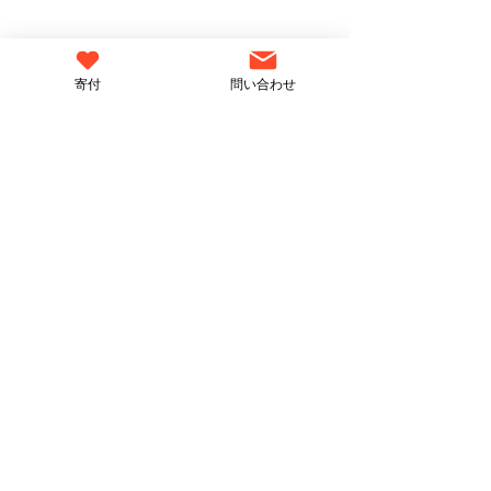
寄付
問い合わせ
News Letter
最新情報をお届けします
日本共産党ってどんな政
自衛隊の明記、
党？ 田村智子さんに聞い
条項……改憲議
てみた
へ向かう？ 憲
ご登録いただいた方には、笑下村塾やたかま
つななの最新情報をお届けします。
弁護士と徹底分
ニュースレターに登録