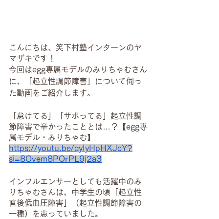
こんにちは、笑下村塾インターンのヤ
マザキです！
今回はegg専属モデルのみりちゃむさん
に、「起立性調節障害」について伺っ
た動画をご紹介します。
「怠けてる」「サボってる」起立性調
節障害で辛かったこととは…？【egg専
属モデル・みりちゃむ】
https://youtu.be/qyIyHpHXJcY?
si=8Ovem8POrPL9j2a3
インフルエンサーとしても活躍中のみ
りちゃむさんは、中学生の頃「起立性
直後低血圧障害」（起立性調節障害の
一種）を患っていました。