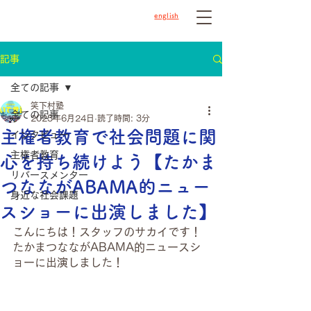
english
記事
全ての記事
笑下村塾
全ての記事
2023年6月24日
読了時間: 3分
主権者教育で社会問題に関
インタビュー
主権者教育
心を持ち続けよう【たかま
リバースメンター
つなながABAMA的ニュー
身近な社会課題
スショーに出演しました】
こんにちは！スタッフのサカイです！
たかまつなながABAMA的ニュースシ
ョーに出演しました！