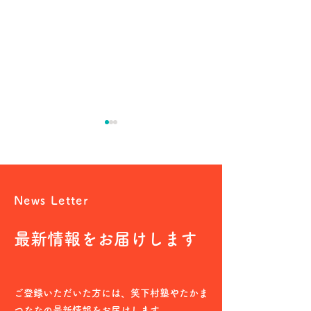
News Letter
最新情報をお届けします
日本共産党ってどんな政
自衛隊の明記、
党？ 田村智子さんに聞い
条項……改憲議
てみた
へ向かう？ 憲
ご登録いただいた方には、笑下村塾やたかま
つななの最新情報をお届けします。