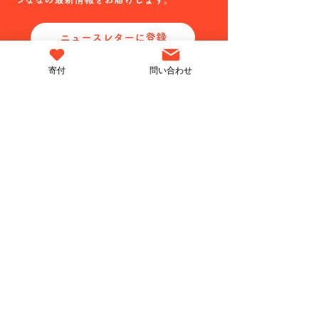
弁護士と徹底分
ニュースレターに登録
寄付
問い合わせ
出張授業・研修
私たちについて
- 授業科目一覧
- ミッション/ビジョン
- 実施までの流れ
- 代表メッセージ
- 社会を変える方法
- 目指す​ゴール
事業内容
笑下村塾新聞