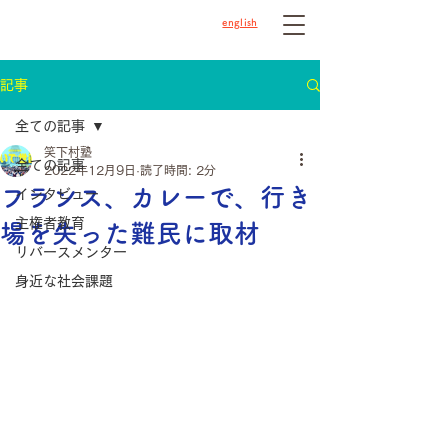
english
記事
全ての記事
笑下村塾
全ての記事
2022年12月9日
読了時間: 2分
フランス、カレーで、行き
インタビュー
主権者教育
場を失った難民に取材
リバースメンター
身近な社会課題